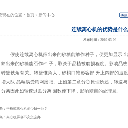
您现在的位置：
首页
»
新闻中心
连续离心机的优势是什么
发布时间：2019-03-06
假使连续离心机筛出来的砂糖能够作种子，便更加显示
筛出来的砂糖能否作种
子，取决于品植被磨损程度。影响品枚
转篮铁角有关。转篮锥角大，矽梢口锥形容部
升上阔部的速
增大队
晶粒易受筛网磨损。正如第二章分贸原理所述，转速与
分离因此如转速过瓜分离
因数便下降，影响糖亩的处理且。
条：
平板式离心机多少钱一台？
条：
离心机屏幕不亮怎么办