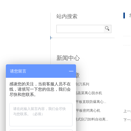
站内搜索
新闻中心
请您留言
推荐文章
感谢您的关注，当前客服人员不在
PGZ平板刮刀系列
线，请填写一下您的信息，我们会
SL/PL食品蔬菜离心脱水机
尽快和您联系。
P(L)SF型平板直联防爆离心...
P(L)SB型平板密闭离心机
上一
PAUT上悬式刮刀卸料自动离...
下一