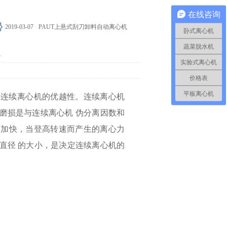
2019-03-07
P(L)SF型平板直联防爆离心机
在线咨询
2019-03-07
P(L)SB型平板密闭离心机
2019-03-07
PAUT上悬式刮刀卸料自动离心机
卧式离心机
2019-03-07
PGZ平板刮刀系列
蔬菜脱水机
实验式离心机
价格表
平板离心机
出连续离心机的优越性。连续离心机
磨损是与连续离心机
伪分离因数和
度加快，当登高转速而产生的离心力
直径
的大小，是决定连续离心机的