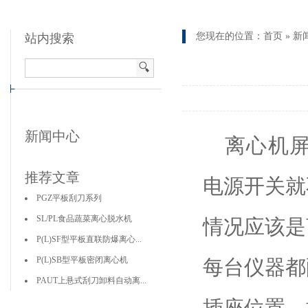
您现在的位置：
首页
»
新
站内搜索
新闻中心
离心机
推荐文章
电源开关就
PGZ平板刮刀系列
SL/PL食品蔬菜离心脱水机
情况应该是
P(L)SF型平板直联防爆离心...
P(L)SB型平板密闭离心机
每台仪器都
PAUT上悬式刮刀卸料自动离...
插座位置，